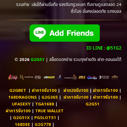
รวมค่าย เล่นได้ผ่านมือถือ รองรับทรูวอเลท ทีมงานดูแลตลอด 24
ชั่วโมง มั่นคงปลอดภัย แทงบอล
ID LINE : @51G2
© 2026
G2G51
| สล็อตแตกง่าย รวมทุกค่ายดัง ฝาก-ถอนออโต้
G2GBET
|
ฝาก10รับ100
|
ฝาก20รับ100
|
ฝาก15รับ100
|
168DRAGONS
|
G2G365
|
ฝาก10รับ100
|
ฝาก19รับ100
|
UFASEXY
|
TGA1688
|
G2G51
ฝาก15รับ100
|
TRUE WALLET
|
G2G51X
|
PGSLOT51
|
168DEE
|
G2G778
|