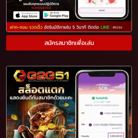
สมัครสมาชิกเพื่อเล่น