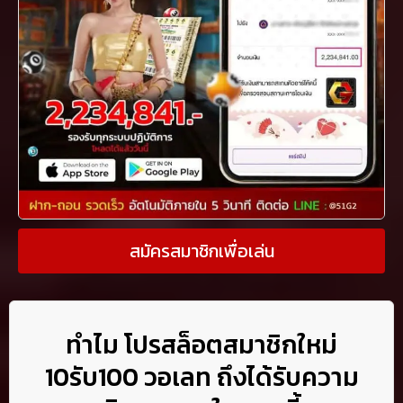
สมัครสมาชิกเพื่อเล่น
ทำไม โปรสล็อตสมาชิกใหม่
10รับ100 วอเลท ถึงได้รับความ