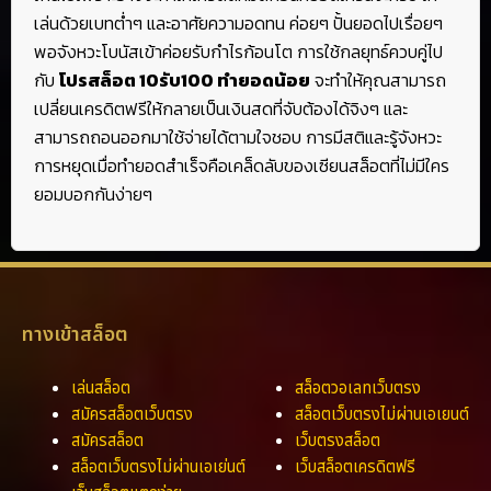
เล่นด้วยเบทต่ำๆ และอาศัยความอดทน ค่อยๆ ปั้นยอดไปเรื่อยๆ
พอจังหวะโบนัสเข้าค่อยรับกำไรก้อนโต การใช้กลยุทธ์ควบคู่ไป
กับ
โปรสล็อต 10รับ100 ทำยอดน้อย
จะทำให้คุณสามารถ
เปลี่ยนเครดิตฟรีให้กลายเป็นเงินสดที่จับต้องได้จิงๆ และ
สามารถถอนออกมาใช้จ่ายได้ตามใจชอบ การมีสติและรู้จังหวะ
การหยุดเมื่อทำยอดสำเร็จคือเคล็ดลับของเซียนสล็อตที่ไม่มีใคร
ยอมบอกกันง่ายๆ
ทางเข้าสล็อต
เล่นสล็อต
สล็อตวอเลทเว็บตรง
สมัครสล็อตเว็บตรง
สล็อตเว็บตรงไม่ผ่านเอเยนต์
สมัครสล็อต
เว็บตรงสล็อต
สล็อตเว็บตรงไม่ผ่านเอเย่นต์
เว็บสล็อตเครดิตฟรี